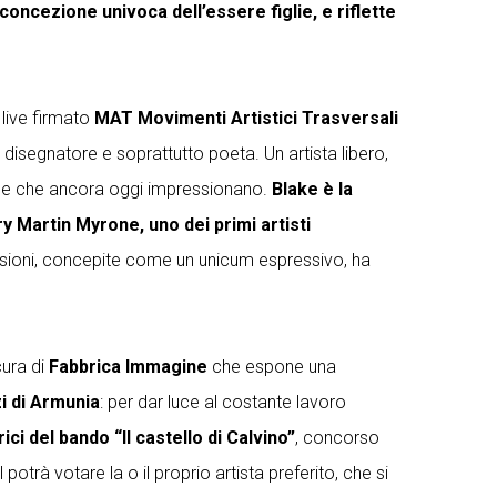
concezione univoca dell’essere figlie, e riflette
, live firmato
MAT Movimenti Artistici Trasversali
e, disegnatore e soprattutto poeta. Un artista libero,
urale che ancora oggi impressionano.
Blake è la
ery Martin Myrone, uno dei primi artisti
ncisioni, concepite come un unicum espressivo, ha
cura di
Fabbrica Immagine
che espone una
zi di Armunia
: per dar luce al costante lavoro
rici del bando
“Il castello di Calvino”
, concorso
potrà votare la o il proprio artista preferito, che si