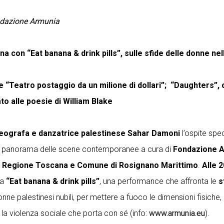
ndazione Armunia
 con “Eat banana & drink pills”, sulle sfide delle donne nel
 “Teatro postaggio da un milione di dollari”; “Daughters”, 
o alle poesie di William Blake
eografa e danzatrice palestinese
Sahar Damoni
l’ospite spec
al panorama delle scene contemporanee a cura di
Fondazione 
a, Regione Toscana e Comune di Rosignano Marittimo
.
Alle 
na
“Eat banana & drink pills”
, una performance che affronta le
s
onne palestinesi nubili, per mettere a fuoco le dimensioni fisiche
e la violenza sociale che porta con sé (info:
www.armunia.eu
).