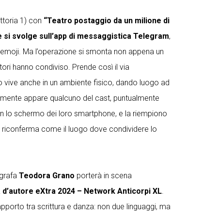
ittoria 1) con
“Teatro postaggio da un milione di
si svolge sull’app di messaggistica Telegram
,
ed emoji. Ma l’operazione si smonta non appena un
ori hanno condiviso. Prende così il via
ro vive anche in un ambiente fisico, dando luogo ad
icamente appare qualcuno del cast, puntualmente
on lo schermo dei loro smartphone, e la riempiono
 si riconferma come il luogo dove condividere lo
ografa
Teodora Grano
porterà in scena
a d’autore eXtra 2024 – Network Anticorpi XL
.
rapporto tra scrittura e danza: non due linguaggi, ma