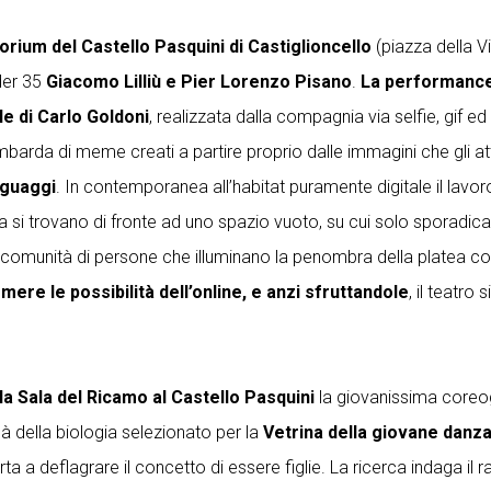
itorium del Castello Pasquini di Castiglioncello
(piazza della V
nder 35
Giacomo Lilliù e Pier Lorenzo Pisano
.
La performance 
le di Carlo Goldoni
, realizzata dalla compagnia via selfie, gif 
barda di meme creati a partire proprio dalle immagini che gli att
nguaggi
. In contemporanea all’habitat puramente digitale il lavo
ala si trovano di fronte ad uno spazio vuoto, su cui solo sporad
a comunità di persone che illuminano la penombra della platea c
ere le possibilità dell’online, e anzi sfruttandole
, il teatro
ella Sala del Ricamo al Castello Pasquini
la giovanissima core
là della biologia selezionato per la
Vetrina della giovane danz
a a deflagrare il concetto di essere figlie. La ricerca indaga il 