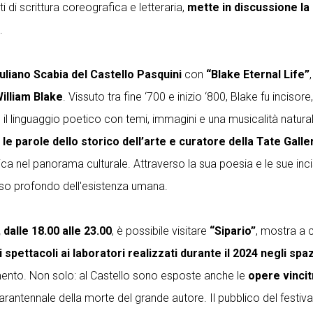
 di scrittura coreografica e letteraria,
mette in discussione la 
.
Giuliano Scabia del Castello Pasquini
con
“Blake Eternal Life”
William Blake
. Vissuto tra fine ‘700 e inizio ‘800, Blake fu incisor
re il linguaggio poetico con temi, immagini e una musicalità nat
e le parole dello storico dell’arte e curatore della Tate Gall
unica nel panorama culturale. Attraverso la sua poesia e le sue i
enso profondo dell'esistenza umana.
, dalle 18.00 alle 23.00
, è possibile visitare
“Sipario”
, mostra a 
 spettacoli ai laboratori realizzati durante il 2024 negli spa
imento. Non solo: al Castello sono esposte anche le
opere vincit
uarantennale della morte del grande autore. Il pubblico del festival 