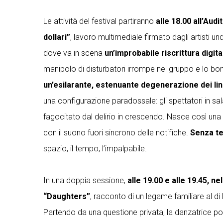
Le attività del festival partiranno
alle 18.00 all’Aud
dollari”
, lavoro multimediale firmato dagli artisti u
dove va in scena
un’improbabile riscrittura digita
manipolo di disturbatori irrompe nel gruppo e lo bom
un’esilarante, estenuante degenerazione dei li
una configurazione paradossale: gli spettatori in s
fagocitato dal delirio in crescendo. Nasce così un
con il suono fuori sincrono delle notifiche.
Senza tem
spazio, il tempo, l’impalpabile.
In una doppia sessione,
alle 19.00 e alle 19.45, n
“Daughters”
, racconto di un legame familiare al di 
Partendo da una questione privata, la danzatrice port