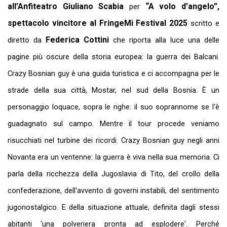
all’Anfiteatro Giuliano Scabia
“A volo d’angelo”,
per
spettacolo vincitore al FringeMi Festival 2025
scritto e
Federica Cottini
diretto da
che riporta alla luce una delle
pagine più oscure della storia europea: la guerra dei Balcani.
Crazy Bosnian guy è una guida turistica e ci accompagna per le
strade della sua città, Mostar, nel sud della Bosnia. È un
personaggio loquace, sopra le righe: il suo soprannome se l'è
guadagnato sul campo. Mentre il tour procede veniamo
risucchiati nel turbine dei ricordi. Crazy Bosnian guy negli anni
Novanta era un ventenne: la guerra è viva nella sua memoria. Ci
parla della ricchezza della Jugoslavia di Tito, del crollo della
confederazione, dell'avvento di governi instabili, del sentimento
jugonostalgico. E della situazione attuale, definita dagli stessi
abitanti 'una polveriera pronta ad esplodere'. Perché