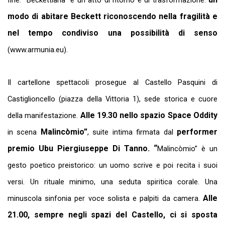
fine. “Beckettiana” è un atto di ritorno e di trasformazione:
modo di abitare Beckett riconoscendo nella fragilità e
nel tempo condiviso una possibilità di senso
(www.armunia.eu).
Il cartellone spettacoli prosegue al Castello Pasquini di
Castiglioncello
(piazza della Vittoria 1), sede storica e cuore
Alle 19.30 nello spazio Space Oddity
della manifestazione.
Malincòmio”
performer
in scena
, suite intima firmata dal
premio Ubu Piergiuseppe Di Tanno. “
Malincòmio” è un
gesto poetico preistorico: un uomo scrive e poi recita i suoi
versi. Un rituale minimo, una seduta spiritica corale. Una
Alle
minuscola sinfonia per voce solista e palpiti da camera.
21.00, sempre negli spazi del Castello, ci si sposta