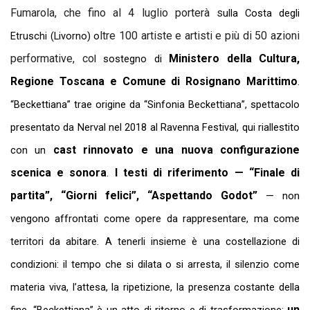
Fumarola
, che fino al 4 luglio porterà
s
ulla Costa degli
ltre 100 artiste e artisti e più di 50 azioni
Etruschi
(Livorno) o
performative, co
Ministero della Cultura,
l sostegno di
Regione Toscana e Comune di Rosignano Marittimo
.
“Beckettiana” trae origine da “Sinfonia Beckettiana”, spettacolo
presentato da Nerval nel 2018 al Ravenna Festival, qui riallestito
cast rinnovato e una nuova configurazione
con un
scenica e sonora
I testi di riferimento — “Finale di
.
partita”, “Giorni felici”, “Aspettando Godot”
— non
vengono affrontati come opere da rappresentare, ma come
territori da abitare. A tenerli insieme è una costellazione di
condizioni: il tempo che si dilata o si arresta, il silenzio come
materia viva, l’attesa, la ripetizione, la presenza costante della
un