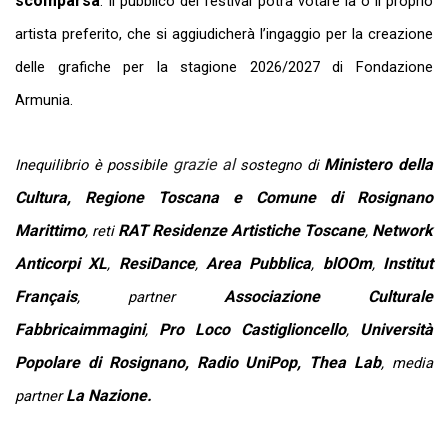
scomparsa
. Il pubblico del festival potrà votare la o il proprio
artista preferito, che si aggiudicherà l’ingaggio per la creazione
delle grafiche per la stagione 2026/2027 di Fondazione
Armunia.
grazie al
Ministero della
Inequilibrio è possibile
sostegno di
Cultura, Regione Toscana e Comune di Rosignano
Marittimo
RAT Residenze Artistiche Toscane
Network
, reti
,
Anticorpi XL
ResiDance
Area Pubblica
blOOm
Institut
,
,
,
,
Français
Associazione Culturale
, partner
Fabbricaimmagini
Pro Loco Castiglioncello
Università
,
,
Popolare di Rosignano,
Radio UniPop, Thea Lab
, media
La Nazione.
partner