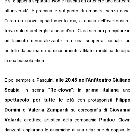
e si è appena separata. Non è riuscita ad ottenere una cattedra
all’università, è precaria e sul punto di rimanere senza casa.
Cerca un nuovo appartamento ma, a causa dell’overtourism,
trova solo stamberghe a peso d’oro. Clara sembra precipitare in
un labirinto demoralizzante, ma una scoperta casuale, un
coltello da cucina straordinariamente affilato, modifica di colpo
la sua bussola etica.
alle 20.45 nell’Anfiteatro Giuliano
E poi sempre al Pasquini,
Scabia
“Re-clown”
prima italiana
, in scena
: in
uno
spettacolo per tutte le età
Filippo
con protagonisti
Domini e Valeria Zampardi
Giovanna
su
coreografia di
Velardi
Pindoc
, direttrice artistica della compagnia
. Clown
danzanti esplorano le dinamiche di una relazione di coppia: lo