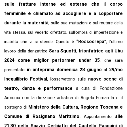
sulle fratture interne ed esterne che il corpo
femminile è chiamato ad accogliere e a sopportare
durante la maternità
, sulle sue mutazioni e sul mutare della
vita stessa, sul vederlo difettato, sull’ombra di imperfezione e
“Rossocrepa”
inabilità che vi si stende. Questo è
, l’ultimo
Sara Sguotti
trionfatrice agli Ubu
lavoro della danzatrice
,
2024 come miglior performer under 35
, che sarà
in anteprima
domenica 28 giugno
29/mo
presentato
al
Inequilibrio Festival
nuove scene di
, l’osservatorio sulle
teatro, danza e performance
a cura di
Fondazione
Armunia
con la direzione artistica di
Angela Fumarola
e il
Ministero della Cultura, Regione Toscana e
sostegno di
Comune di Rosignano Marittimo.
alle
Appuntamento
21.30 nello Spazio Cerbiatto del
Castello Pasquini di