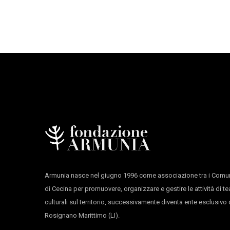
con il sostegno di
Regione Toscana, Fondazion
Armunia nasce nel giugno 1996 come associazione tra i Comun
di Cecina per promuovere, organizzare e gestire le attività di te
culturali sul territorio, successivamente diventa ente esclusiv
Rosignano Marittimo (LI).