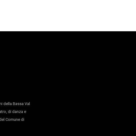
e CR Firenze
i della Bassa Val
atro, di danza e
o del Comune di