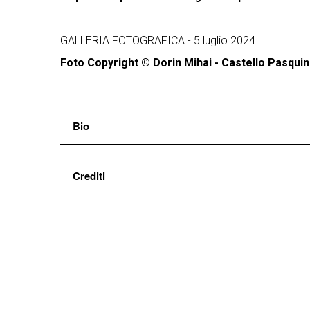
GALLERIA FOTOGRAFICA - 5 luglio 2024
Foto Copyright © Dorin Mihai - Castello Pasquin
Bio
Il Teatro dell’Elce
nasce a Firenze nel 2006 per d
Crediti
una grande varietà di forme sceniche, pur privilegia
gli insegnamenti dei classici, la poetica del Teatro
di
Marco Di Costanzo
con
Marco Di Costanzo, Stefano Parigi
suono
Andrea Pistolesi
produzione
Teatro dell’Elce
in coproduzione con
Fondazione Armunia