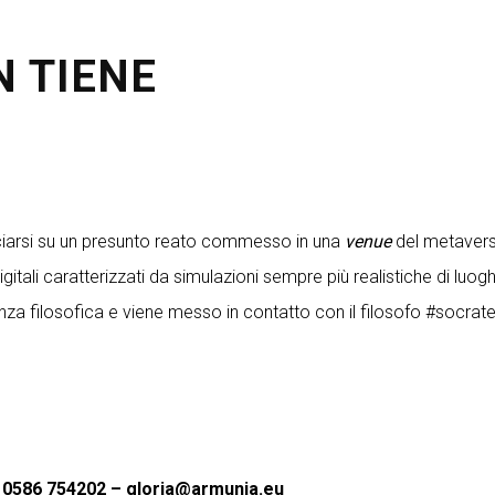
N TIENE
nciarsi su un presunto reato commesso in una
venue
del metaverso
gitali caratterizzati da simulazioni sempre più realistiche di luog
stenza filosofica e viene messo in contatto con il filosofo #socr
one 0586 754202 – gloria@armunia.eu