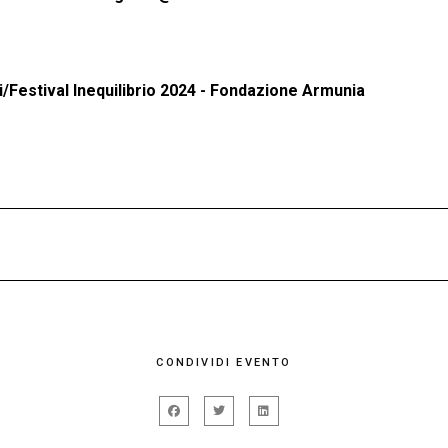
i/Festival Inequilibrio 2024 - Fondazione Armunia
are corpo a una visione del teatro come arte dell’azione e della r
ndo gli aspetti più organici dell’arte dell’attore: il corpo, la voc
 dell’Elce unisce la necessità di intercettare i nodi tragici, sociali
CONDIVIDI EVENTO