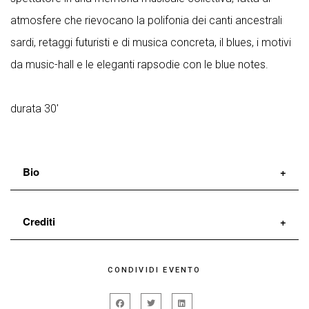
atmosfere che rievocano la polifonia dei canti ancestrali
sardi, retaggi futuristi e di musica concreta, il blues, i motivi
da music-hall e le eleganti rapsodie con le blue notes.
durata 30'
Bio
Camilla Monga
, si diploma all’Accademia di Brera, alla
Crediti
Civica Paolo Grassi di Milano e alla P.A.R.T.S Academy.
Collabora con vari compositori e presenta i suoi lavori
Camilla Monga
CONDIVIDI EVENTO
in contesti internazionali come Biennale Danza di
SWAËN
Venezia, Triennale Teatro di Milano, Dance Umbrella