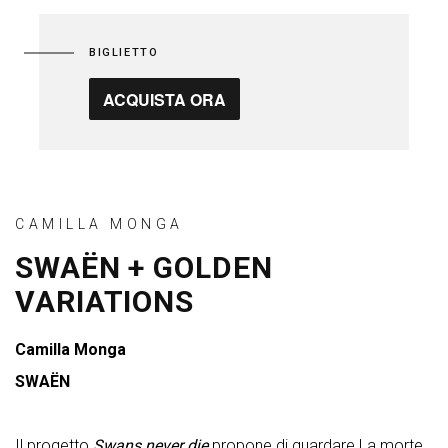
BIGLIETTO
ACQUISTA ORA
CAMILLA MONGA
SWAËN + GOLDEN
VARIATIONS
Camilla Monga
SWAËN
Il progetto
Swans
never die
propone di guardare La morte