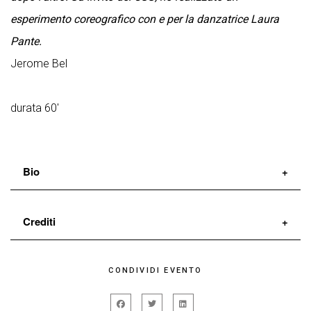
esperimento coreografico con e per la danzatrice Laura
Pante.
Jerome Bel
durata 60'
Bio
Jérôme Bel
coreografo francese e protagonista
Crediti
indiscusso della scena internazionale contemporanea
grazie a creazioni come name given by the author,
uno spettacolo di
Jerome Bel
CONDIVIDI EVENTO
Jérôme Bel, Shirtology. Di recente ha lavorato ai ritratti
con
Laura Pante
dei danzatori come Véronique Doisneau, Cédric
aiuto regia e organizzazione
Chiara Gallerani