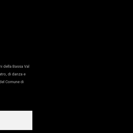
i della Bassa Val
a de Buenos Aires)
A. Piazzolla
atro, di danza e
o del Comune di