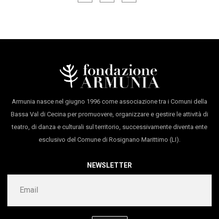
italiane tra cui Rai Radio Televisione Italiana, per la
quale ha composto molte musiche originali.
Ricostruisce strumenti musicali di varie epoche tra cui
molti ispirati al mondo Etrusco e Romano, seguendo
indicazioni di studi archeologici e scientifici, basandosi
su iconografie esistenti e avendo avuto la possibilità
Armunia nasce nel giugno 1996 come associazione tra i Comuni della
di visionare circa una decina di reper
Bassa Val di Cecina per promuovere, organizzare e gestire le attività di
teatro, di danza e culturali sul territorio, successivamente diventa ente
esclusivo del Comune di Rosignano Marittimo (LI).
NEWSLETTER