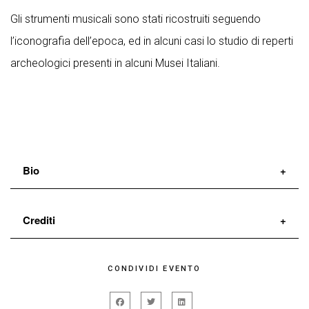
Gli strumenti musicali sono stati ricostruiti seguendo
l’iconografia dell’epoca, ed in alcuni casi lo studio di reperti
archeologici presenti in alcuni Musei Italiani.
Bio
Francesco Landucci
Crediti
Ricercatore musicale, sound designer, musicista,
specializzato in sperimentazione e ricerca sonora di
di e con Francesco Landucci
CONDIVIDI EVENTO
cui si occupa professionalmente da oltre venti anni.
Collabora con varie case discografiche ed editrici