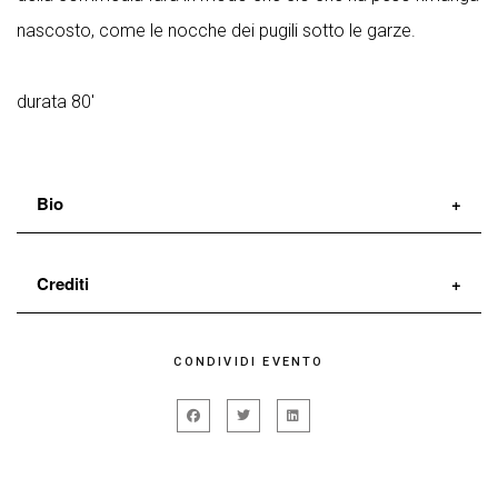
nascosto, come le nocche dei pugili sotto le garze.
durata 80'
Bio
Rita Frongia
Crediti
È attrice e drammaturga cagliaritana. Tra i suoi
maestri ricorda Claudio Morganti, E.B. Vachtangov,
drammaturgia e regia
Rita Frongia
CONDIVIDI EVENTO
Maria Lai, Eduardo, Leo de Berardinis, Antonio
Con
Stefano Vercelli, Gianluca Balducci, Angela
Neiwiller, Nina Simone, Cristina Campo, Beckett.
Antonini
Dal 2006 fa parte del Libero Gruppo di Studio d’Arti
luci
Fausto Bonvini
Sceniche coordinato da Claudio Morganti.
produzione
Artisti Drama APS