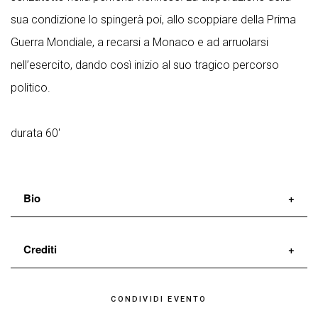
sua condizione lo spingerà poi, allo scoppiare della Prima
Guerra Mondiale, a recarsi a Monaco e ad arruolarsi
nell’esercito, dando così inizio al suo tragico percorso
politico.
durata 60'
Bio
«Il lavoro sulla Gloria ha per noi sicuramente un valore
Crediti
politico; ci accomuna una forte esigenza di lavorare
sulla memoria storica della cultura europea, sui
di
Fabrizio Sinisi
CONDIVIDI EVENTO
fondamenti psicologici e storici che stanno alle radici
con
Alessandro Bay Rossi, Dario Caccuri, Marina