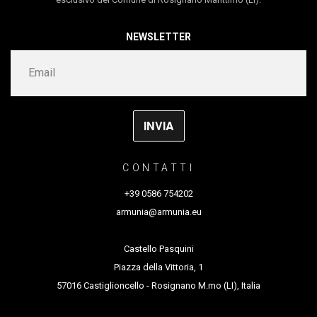
un significato intellettuale precostituito, ma piuttosto
NEWSLETTER
quello di porsi in totale apertura verso la vastissima
gamma di sensazioni umane, dalle più profonde alle
più apparentemente banali e ridicole, che possano
però far emergere il “mito”, sia esso positivo o
negativo, iscritto all’interno di ogni essere vivente.
La compagnia lavora sia in Italia che all’estero, in
CONTATTI
particolare in Svizzera, ed ha al suo attivo quattro
+39 0586 754202
spettacoli:
Bruno
(2013), spettacolo vincitore del FIT,
armunia@armunia.eu
Festival Internazionale di Teatro di Lugano e nominato
Castello Pasquini
da MilanoTeatri tra i migliori spettacoli presentati a
Piazza della Vittoria, 1
Milano per la stagione 2017/18;
..di Giulietta e del suo
57016 Castiglioncello - Rosignano M.mo (LI), Italia
Romeo
(2014);
Hallo! I’m Jacket! il gioco del