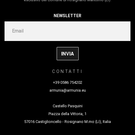
scene
Laboratorio Scenografico Armunia
NEWSLETTER
produzione
Armunia
durata 40’
CONTATTI
+39 0586 754202
armunia@armunia.eu
Castello Pasquini
Piazza della Vittoria, 1
57016 Castiglioncello - Rosignano M.mo (LI), Italia