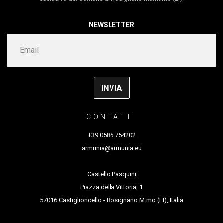
Abbondanza/Bertoni, Rovereto (IT), L’arboreto –
Teatro Dimora, Mondaino (IT). AtelierSì, Bologna
NEWSLETTER
(IT), C.L.A.P.Spettacolodalvivo, Brescia (IT)
altri supporti
Cronopios – Teatro Petrella,
Longiano (IT), Vera Stasi – Progetti per la Scena,
Tuscania(IT), Network Anticorpi XL (IT) 2018
CONTATTI
durata 40’
+39 0586 754202
armunia@armunia.eu
Castello Pasquini
Piazza della Vittoria, 1
57016 Castiglioncello - Rosignano M.mo (LI), Italia