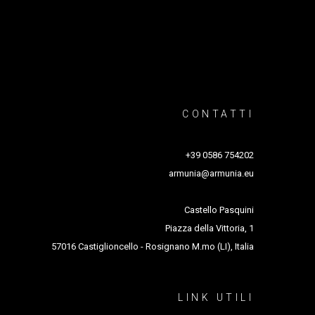
ogiche non favorevoli
CONTATTI
+39 0586 754202
armunia@armunia.eu
Castello Pasquini
Piazza della Vittoria, 1
57016 Castiglioncello - Rosignano M.mo (LI), Italia
LINK UTILI