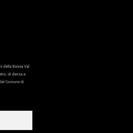
a, Inteatro Festival / MARCHE TEATRO
visione del pubblico dalle h 22.00 salvo condizioni meteorol
i della Bassa Val
atro, di danza e
o del Comune di