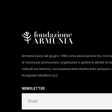
residenze artistiche
Teatro Comunale di Ferrar
si ringrazia
La Biennale di Venezia
durata 50’
Il riscaldamento dei danzatori è aperto alla 
Armunia nasce nel giugno 1996 come associazione tra i Comun
di Cecina per promuovere, organizzare e gestire le attività di te
culturali sul territorio, successivamente diventa ente esclusiv
Rosignano Marittimo (LI).
NEWSLETTER