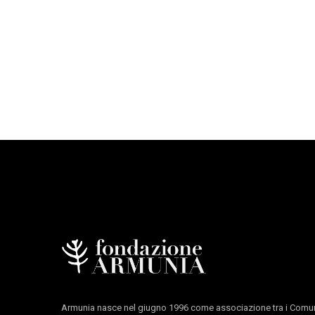
elaborazione del suono
Flavio Innocenti
e
Valer
scultura di
Mattia Cleri Polidori
e
Giulia Costa
collaborazione tecnica
Nikki Rodgerson / Muto
con il sostegno di
Armunia Residenze Artistich
Progetto Cura, Florian Espace-Progetto OIK
un ringraziamento a
Barbara Bessi
progetto finalista premio Scenario 2017
durata 60’
Armunia nasce nel giugno 1996 come associazione tra i Comun