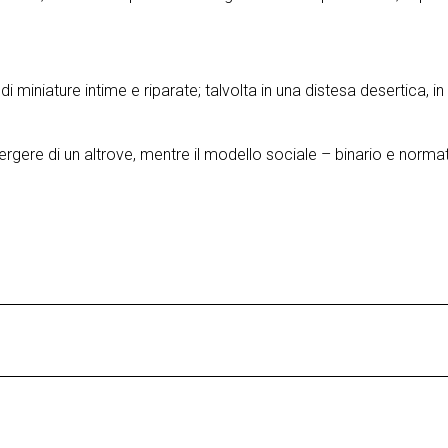
 di miniature intime e riparate; talvolta in una distesa desertica,
gere di un altrove, mentre il modello sociale – binario e normat
 ambiti di ricerca nelle arti performative – si sono costituiti come 
il rapporto tra scrittura scenica e gesto coreografico, indagando 
visa in tre capitoli i
l litigio, il rifugio
e
il trasloco
.
a