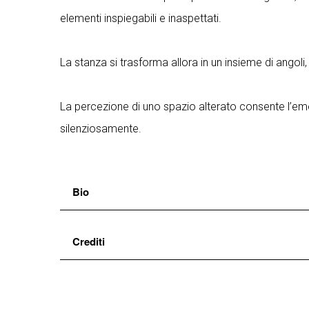
elementi inspiegabili e inaspettati.
La stanza si trasforma allora in un insieme di angoli,
La percezione di uno spazio alterato consente l’emer
silenziosamente.
Bio
Elisa Pol
e
Valerio Sirna
artisti attivi in diversi
Crediti
KENSINGTON
, con il desiderio di approfondire 
all’interno di uno spazio domestico. L’opera è suddi
uno spettacolo di e con
Elisa Pol
e
Valerio Sirn
disegno luci
Mattia Bagnoli