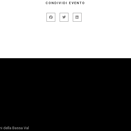
CONDIVIDI EVENTO
io Sirna
nza Lanza
ids
e Castiglioncello, Nerval Teatro, Santarcangelo Festival, 
OS
i della Bassa Val