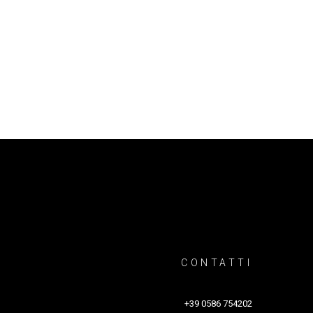
Atto Due – Laboratorio Nove, Spazio ZUT!
CONTATTI
+39 0586 754202