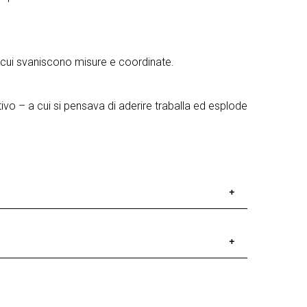
 in cui svaniscono misure e coordinate.
ivo – a cui si pensava di aderire traballa ed esplode
coppia artistica per il progetto
I GIARDINI DI
le dinamiche di coabitazione e di prossimità