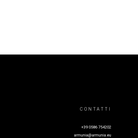
i di Bari, la Laurea in Pianoforte jazz con il
 Giannatempo. Mario Raja lo ha selezionato nel
me sideman e nel 2017 co- produce insieme al
 RECORDS, Oslo), che ospita il trombettista
CONTATTI
+39 0586 754202
armunia@armunia.eu