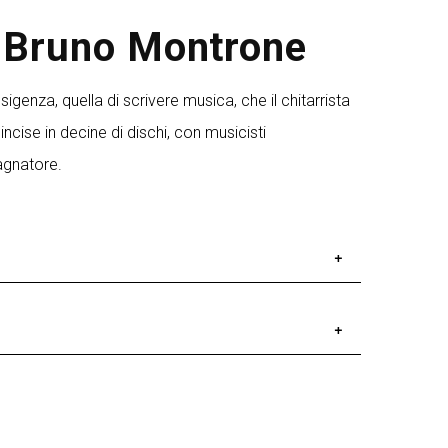
 Bruno Montrone
igenza, quella di scrivere musica, che il chitarrista
ncise in decine di dischi, con musicisti
agnatore.
di cd di cui circa la metà come leader, lavori
tore. La sua spiccata capacità di
 con artisti jazz di fama internazionale. Oltre
fondata nel 1985. Dal 2004 al 2014 ha insegnato