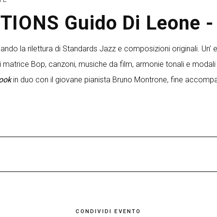
ONS Guido Di Leone -
ndo la rilettura di Standards Jazz e composizioni originali. Un’ es
di matrice Bop, canzoni, musiche da film, armonie tonali e modali i
Book
in duo con il giovane pianista Bruno Montrone, fine accomp
ositore. Ideatore di gruppi e arrangiatore, ha inciso un centinaio 
usic, Philology, Abeat Records
e
Fo(u)r
, di cui ne è anche fonda
dard jazz lo portano spesso a suonare e incidere frequentemente
stico della Scuola Musicale Il Pentagramma di Bari, da lui stesso 
CONDIVIDI EVENTO
ndo livello del Conservatorio Niccolò Piccinni di Bari.