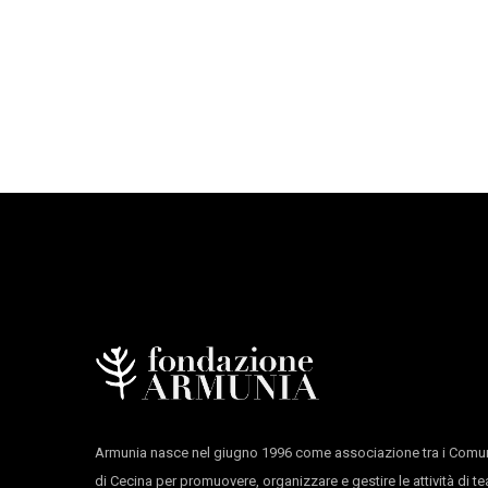
Bruno Montrone
è un pianista, organista e comp
massimo dei voti. Nel 2007 incomincia lo studio 
2006 per l’orchestra di giovani talenti del Palerm
batterista australiano Adam Pache ed al contrabb
americano Joe Magnarelli.
Armunia nasce nel giugno 1996 come associazione tra i Comun
di Cecina per promuovere, organizzare e gestire le attività di te