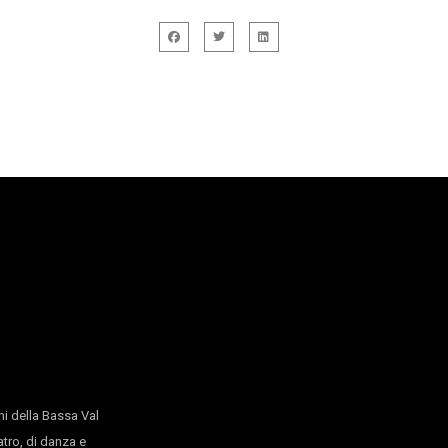
ositore jazz. Nel 2010 consegue, presso il conservatorio N.Piccinn
della composizione e dell’arrangiamento jazz col maestro Luigi
o Jazz Festival. Ha all’attivo circa venti dischi in cui figura co
assista Paolo Benedettini, il disco Near And How (edito da AMP
i della Bassa Val
atro, di danza e