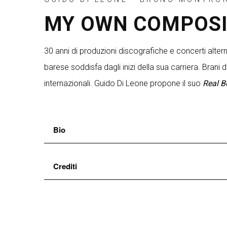
MY OWN COMPOSITI
30 anni di produzioni discografiche e concerti alterna
barese soddisfa dagli inizi della sua carriera. Brani 
internazionali. Guido Di Leone propone il suo
Real 
Bio
Guido Di Leone
chitarrista jazz e prolifico comp
Crediti
pubblicati prevalentemente per le etichette
yvp M
accompagnatore e la buona conoscenza degli stan
chitarra
Guido Di Leone
all’ attività concertistica è anche direttore arti
pianoforte
Bruno Montrone
chitarra jazz nei corsi accademici di primo e seco