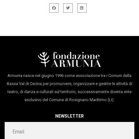
Paolocà
nascoste. VQM mette al centro del proprio percorso
sound design
Alessandro De Rocco
di ricerca artistica la figura dell’attore inteso come
produzione
VicoQuartoMazzini
sabotatore al servizio di drammaturgie originali e
durata 40’
riscritture di grandi classici del teatro e della
letteratura.
Armunia nasce nel giugno 1996 come associazione tra i Comuni della
Bassa Val di Cecina per promuovere, organizzare e gestire le attività di
teatro, di danza e culturali sul territorio, successivamente diventa ente
esclusivo del Comune di Rosignano Marittimo (LI).
NEWSLETTER