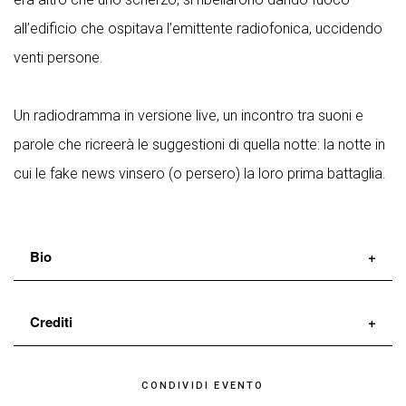
all’edificio che ospitava l’emittente radiofonica, uccidendo
venti persone.
Un radiodramma in versione live, un incontro tra suoni e
parole che ricreerà le suggestioni di quella notte: la notte in
cui le fake news vinsero (o persero) la loro prima battaglia.
Bio
Nata dall’incontro tra
Michele Altamura
e
Gabriele
Crediti
Paolocà, VicoQuartoMazzini
si pone come scopo
quello di scavare nelle assurdità, nelle tensioni e nelle
diretto e interpretato da
Michele Altamura
e
Gabriele
CONDIVIDI EVENTO
contraddizioni del presente per scoprirne le logiche più