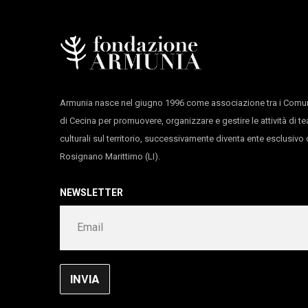
Anticorpi XL – Network Giovane Danza D’aut
in collaborazione con
Grandi Pianure
in collaborazione con
ACS Abruzzo Circuito Sp
durata 55’
Armunia nasce nel giugno 1996 come associazione tra i Comun
di Cecina per promuovere, organizzare e gestire le attività di te
culturali sul territorio, successivamente diventa ente esclusiv
Rosignano Marittimo (LI).
NEWSLETTER