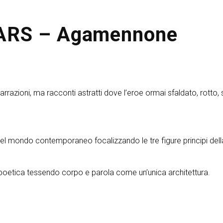
ARS – Agamennone
rrazioni, ma racconti astratti dove l’eroe ormai sfaldato, rotto, s
e del mondo contemporaneo focalizzando le tre figure principi del
 poetica tessendo corpo e parola come un’unica architettura.