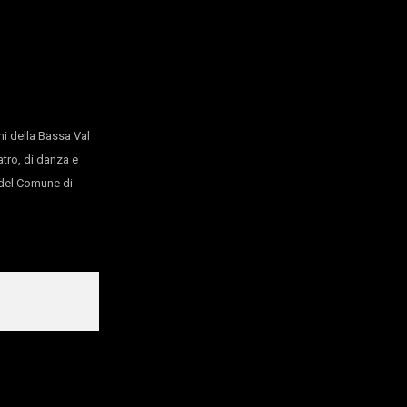
ore
ettacolo
i della Bassa Val
atro, di danza e
o del Comune di