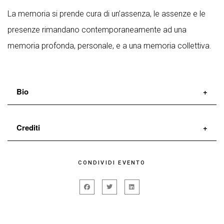
La memoria si prende cura di un’assenza, le assenze e le
presenze rimandano contemporaneamente ad una
memoria profonda, personale, e a una memoria collettiva.
Bio
Il 29 ottobre 2015 un reading di testi di Mayorga al
Crediti
Teatro Rossi Aperto è l’occasione di incontro tra
persone con percorsi teatrali molto diversi fra loro. Ci
drammaturgia di
Juan Mayorga
CONDIVIDI EVENTO
appassioniamo subito a
Il cartografo
e ci buttiamo
traduzione di
Enrico Di Pastena
senza rete nella messa in scena. Dopo una prima
una realizzazione collettiva di
Valentina Bischi,
residenza agli ex-Macelli di Certaldo presentiamo un
Giovanni Campolo, Daniela Scarpari, Tazio Torrini
allestimento al XX Festival Internazionale delle Ombre,
disegno dal vivo
Alessio Trillini