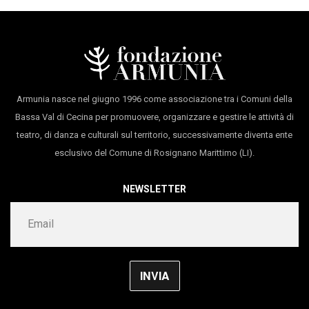
per poi partecipare alle celebrazioni per il quarto
musiche originali
Elektronauti
compleanno del TRA con due repliche il 30 settembre
costumi
Annalisa Galli
e 1 ottobre 2016. Successivamente, la residenza ad
foto
Vittorio Gargiuolo
Armunia nel maggio 2018 ci dà la possibilità di
produzione
Armunia
Armunia nasce nel giugno 1996 come associazione tra i Comuni della
rivedere e perfezionare il lavoro.
con il sostegno di
Teatro Rossi
Bassa Val di Cecina per promuovere, organizzare e gestire le attività di
teatro, di danza e culturali sul territorio, successivamente diventa ente
Aperto
(Pisa),
Festival Internazionale delle Ombre
esclusivo del Comune di Rosignano Marittimo (LI).
di Staggia Senese (SI), Ex-Macelli di Certaldo (SI),
Armunia Residenze Artistiche Castiglioncello (LI)
NEWSLETTER
durata 70’