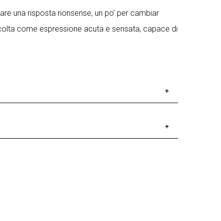
 dare una risposta nonsense, un po’ per cambiar
, accolta come espressione acuta e sensata, capace di
oranea Teatrale, tra i quali Claudio Orlandini e
cui lo State Academic Opera and Ballet Theatre
 di Milano e Chiasso. Dal 2000 al 2008 entra
 al 2008 assume la Direzione Artistica del Teatro
 Allegri, César Brie, Claudio Morganti, con il
 pigiama di Macbeth, 2003 – Waiting Long, 2007 –
a) con Pippo Pollina, con “Il custode” di H.