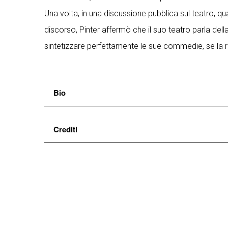
Una volta, in una discussione pubblica sul teatro, 
discorso, Pinter affermò che il suo teatro parla del
sintetizzare perfettamente le sue commedie, se la rit
Bio
Luca Stetur
si forma a Milano seguendo l’insegnam
Crediti
Claudio Morganti. Conduce laboratori e corsi per a
(Russia).Nel 1999 Luca Stetur fonda con Ombretta
traduzione
Alessandra Serra
inoltre a far parte come socio e giuria dell’Osser
regia
Francesco Pennacchia
Guanella di Milano, 2012/014 del Teatro Comunale
con
Gianluca Balducci, Francesco Pennacchia
quale continua un fertile sodalizio artistico che 
luci
Daniele Passeri
Woyzeck, 2009 – La vita ha un dente d’oro, 2013 –
scenotecnico
Alessandro Ratti