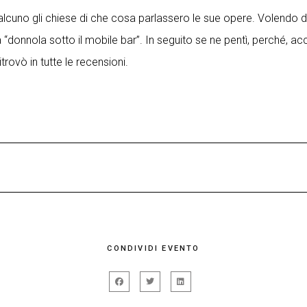
qualcuno gli chiese di che cosa parlassero le sue opere. Volendo
la “donnola sotto il mobile bar”. In seguito se ne pentì, perché
rovò in tutte le recensioni.
ento di alcuni fra i più interessanti maestri della scena contemp
ttori professionisti in molti centri di formazione attorali , tra 
 Nai la scuola di recitazione Campo Teatrale nelle sue due sedi
vatorio Critico del “Premio Scenario” e “Premio Ustica”. Dal 2003
CONDIVIDI EVENTO
 di Robecco s/N (MI), collaborando con Danio Manfredini, Eugenio
, Luca Stetur
si esprime sia nella formazione sia nella produzione teatrale (Il
 ). Dal 2010 in scena con “Ultimo Volo”(orazione civile per Ustic