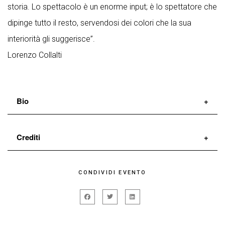
storia. Lo spettacolo è un enorme input; è lo spettatore che
dipinge tutto il resto, servendosi dei colori che la sua
interiorità gli suggerisce”.
Lorenzo Collalti
Bio
L’Uomo di Fumo
è una compagnia fondata da giovani
Crediti
attori professionisti diplomati all’Accademia Nazionale
d’Arte Drammatica Silvio d’Amico. Con lo spettacolo
Regia e drammaturgia
Lorenzo Collalti
CONDIVIDI EVENTO
Nightmare N.7, scritto e diretto da Lorenzo Collalti, la
Con
Grazia Capraro
e
Daniele Paoloni
compagnia debutta all’interno del Festival
Grafica e Costumi
Silvia Romualdi
Internazionale dei Due Mondi di Spoleto 2015
produzione
L’Uomo di Fumo – Compagnia Teatrale