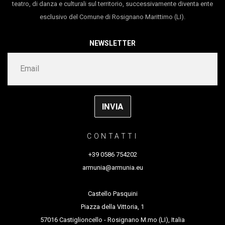
teatro, di danza e culturali sul territorio, successivamente diventa ente
cantante Rosanna Rossoni, Kaya Anderson e diversi
esclusivo del Comune di Rosignano Marittimo (LI).
insegnanti del Centre International Roy Hart. Si è
NEWSLETTER
formata in Danza Sensibile® con il coreografo Claude
Coldy.
CONTATTI
+39 0586 754202
armunia@armunia.eu
Castello Pasquini
Piazza della Vittoria, 1
57016 Castiglioncello - Rosignano M.mo (LI), Italia