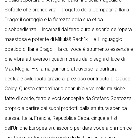
Sofocle che prende vita il progetto della Compagnia Ilaria
Drago: il coraggio e la fierezza della sua etica
disobbedienza – incarnati dal ferro duro e sobrio dell’opera
maestosa e potente di Mikulàš Rachlìk – e il linguaggio
poetico di Ilaria Drago – la cui voce è strumento essenziale
che vibra attraverso i quadri ricreati dai disegni di luce di
Max Mugnai – si amalgamano attraverso la partitura
gestuale sviluppata grazie al prezioso contributo di Claude
Coldy. Questo straordinario connubio vive nelle musiche
fatte di corde, ferro e voci concepite da Stefano Scatozza
proprio a partire dai suoni prodotti dalla struttura scenica
stessa. Italia, Francia, Repubblica Ceca: cinque artisti
dell’Unione Europea si uniscono per dare voce a chi non ce
l’ha. Uno spettacolo che parla di diritti umani e che si