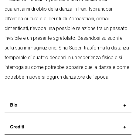
quarant’anni di oblio della danza in Iran. Ispirandosi
all’antica cultura e ai dei rituali Zoroastriani, ormai
dimenticati, rievoca una possibile relazione tra un passato
invisibile e un presente sgretolato. Basandosi su suoni e
sulla sua immaginazione, Sina Saberi trasforma la distanza
temporale di quattro decenni in un’esperienza fisica e si
interroga su come potrebbe apparire quella danza e come
potrebbe muoversi oggi un danzatore dell’epoca.
Bio
Sina Saberi
, iraniano, si è avvicinato alle arti dello
Crediti
spettacolo attraverso il teatro e successivamente,