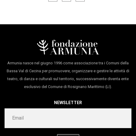
compiutamente il proprio teatro. Il Primo episodio,
progetto scenico
Roberto Scappin
Tragedia tutta esteriore, vince il premio Stefano
produzione quotidianacom,
Kronoteatro, Armunia
Casagrande (Teatri di Vita).
Centro Residenze Artistiche Castiglioncello
Una forte motivazione politica è alla base del loro
con il sostegno di
Regione Emilia Romagna
teatro, affrontare le cose da un punto di vista
§Kilowatt Festival, Santarcangelo dei Teatri,
scomodo, a partire da ciò che non è considerato
PIMOff Residenze artistiche
Armunia nasce nel giugno 1996 come associazione tra i Comuni della
corretto nemmeno pensare.
Cantiere Moline (Emilia Romagna Teatro | ATER),
Bassa Val di Cecina per promuovere, organizzare e gestire le attività di
Centro Sociale Poggio Torriana
teatro, di danza e culturali sul territorio, successivamente diventa ente
grazie a
Teatri di Vita, Bologna
esclusivo del Comune di Rosignano Marittimo (LI).
durata 60’
NEWSLETTER