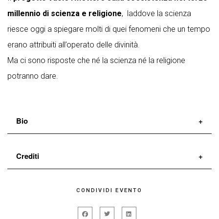
millennio di scienza e religione
, laddove la scienza
riesce oggi a spiegare molti di quei fenomeni che un tempo
erano attribuiti all’operato delle divinità.
Ma ci sono risposte che né la scienza né la religione
potranno dare.
Bio
Roberto Scappin e Paola Vannoni fondano nel
Crediti
2003
quotidiana.com
La ricerca del proprio linguaggio si intreccia al
con
Roberto De Sarno, Pietro Piva, Roberto
CONDIVIDI EVENTO
percorso di produzione dei testi. Nel 2008, con la
Scappin, Antonella Spina, Paola Vannoni
Trilogia dell’inesistente, la compagnia esprime
drammaturgia
quotidianacom