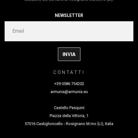
Nel 2008 il primo progetto “ Holdin ‘Fast” ha ricevuto la
co-producer
Tanec Praha / Ponec – the dance
NEWSLETTER
nomination per il Total Theatre Award come migliore
venue
giovane compagnia al Fringe Festival di Edimburgo.
ringraziamento speciale a
Klára Elšíková,
Eleonore,
Un anno dopo nel 2009, “100 Wounded Tears” è stato
Nina, Noem
premiato con l’Herald Angels Award al Fringe Festival
di Edimburgo.
CONTATTI
+39 0586 754202
armunia@armunia.eu
Castello Pasquini
Piazza della Vittoria, 1
57016 Castiglioncello - Rosignano M.mo (LI), Italia