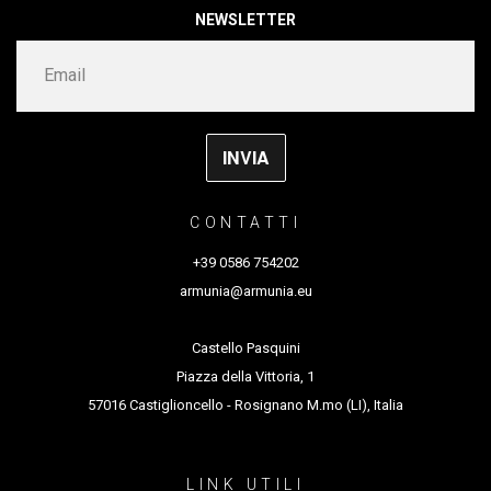
Co-produzione e sostegno di
MosaicoDanza /
NEWSLETTER
della Compagnia di San Paolo
Festival Interplay.
Con la collaborazione di
Associazione
Artemovimento / Festival Insoliti
Durata 20 minuti
CONTATTI
+39 0586 754202
armunia@armunia.eu
Castello Pasquini
Piazza della Vittoria, 1
57016 Castiglioncello - Rosignano M.mo (LI), Italia
LINK UTILI