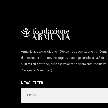
Circus & Performing Arts Festival, CSC Cent
realizzata nell’ambito del progetto Residen
Experience with Digital Brain vincitore del 
interattivi Emanuele Lomello | Interaction De
di Gigi Piana ed Ewa Gleisner / Coordinament
Photo by
Andrea Macchia
Armunia nasce nel giugno 1996 come associazione tra i Comun
di Cecina per promuovere, organizzare e gestire le attività di te
culturali sul territorio, successivamente diventa ente esclusiv
Rosignano Marittimo (LI).
NEWSLETTER