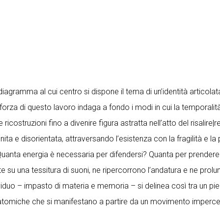
 diagramma al cui centro si dispone il tema di un’identità articola
orza di questo lavoro indaga a fondo i modi in cui la temporalità s
icostruzioni fino a divenire figura astratta nell’atto del risalire|r
ita e disorientata, attraversando l’esistenza con la fragilità e 
Quanta energia è necessaria per difendersi? Quanta per prender
su una tessitura di suoni, ne ripercorrono l’andatura e ne prolun
ividuo – impasto di materia e memoria – si delinea così tra un pie
atomiche che si manifestano a partire da un movimento impercetti