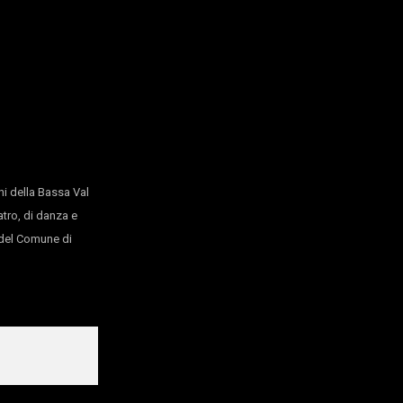
ro per la Scena Contemporanea, Fondazione Piemonte dal V
ze coreografiche Lavanderia a Vapore 3.0/ Piemonte dal Viv
Bando “ORA! linguaggi contemporanei _ produzioni innovative
signer in collaborazione con NABA (Nuova Accademia di Belle
o Silvia Limone
i della Bassa Val
atro, di danza e
o del Comune di