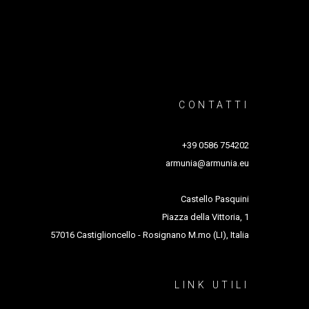
ivo | Lavanderia a Vapore Creazione
o STILL è parte del progetto STILL Body
” della Compagnia di San Paolo Sistemi
 Arti – Milano)/ Progetto Arti Visive a cura
CONTATTI
+39 0586 754202
armunia@armunia.eu
Castello Pasquini
Piazza della Vittoria, 1
57016 Castiglioncello - Rosignano M.mo (LI), Italia
LINK UTILI