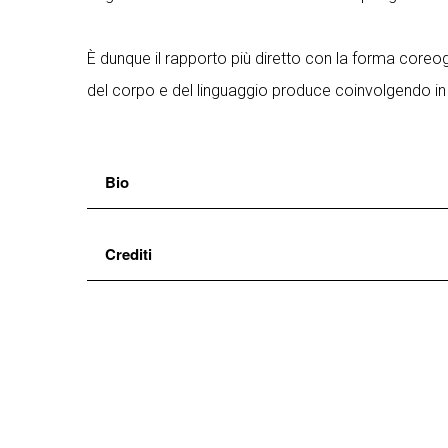
È dunque il rapporto più diretto con la forma core
del corpo e del linguaggio produce coinvolgendo in
Bio
Cristina Kristal Rizzo
è dancemaker attiva sulla 
Crediti
É tra i fondatori di Kinkaleri, compagnia con la
numerosi riconoscimenti. Dal 2008 ha intrapreso u
coreografia
Cristina Kristal Rizzo
con
Annamaria Ajmone, Marta Bellu, Linda Blomq
Kristal Rizzo, Stefano Roveda, Sara Sguotti
light design
Carlo Cerri
costumi
Laura Dondoli
e
Cristina Kristal Rizzo