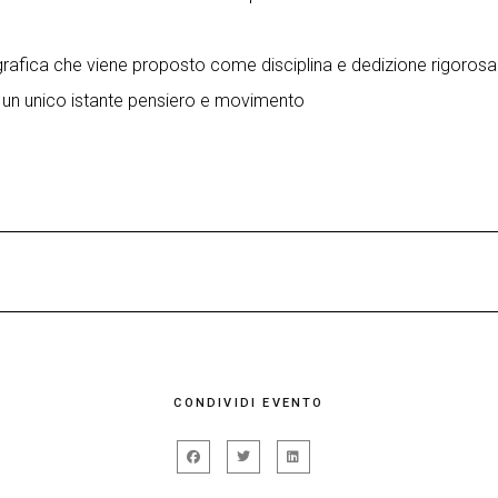
ografica che viene proposto come disciplina e dedizione rigoro
 un unico istante pensiero e movimento
scena della danza contemporanea italiana a partire dai primi an
 quale ha collaborato attivamente attraversando la scena coreog
n percorso autonomo ed è ospitata nei più importanti festival e 
vist, Jari Boldrini, Marta Capaccioli, Nicola Cisternino, Luc
CONDIVIDI EVENTO