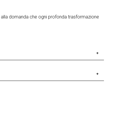
sa alla domanda che ogni profonda trasformazione
ni 90. Basata a Firenze, si è formata a New York.
rafica contemporanea internazionale e ricevendo
teatri della scena internazionale.
rezia Palandri, Giulio Petrucci, Cristina