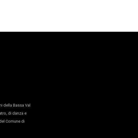
a e CAB 008
tistica Castiglioncello (LI) Festival Inequilibrio
ucco
| in collaborazione con
Hotel de la Paix
i della Bassa Val
atro, di danza e
o del Comune di