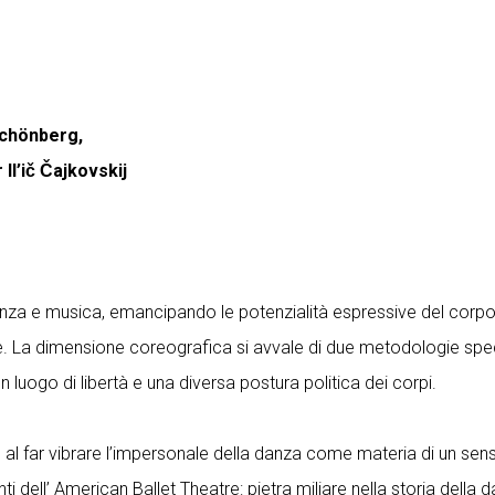
Schönberg,
l’ič Čajkovskij
nza e musica, emancipando le potenzialità espressive del corpo, l
e. La dimensione coreografica si avvale di due metodologie specu
un luogo di libertà e una diversa postura politica dei corpi.
, al far vibrare l’impersonale della danza come materia di un sens
i dell’ American Ballet Theatre: pietra miliare nella storia della 