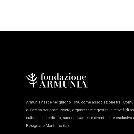
assistente musicale
Federico Costanza
produzione
LuganoInScena
in coproduzione con
LAC Lugano Arte e Cultur
con il supporto di
Armunia Centro di residenza ar
sponsor di produzione
Clinica Luganese Monc
con il sostegno di
MiBACT
e
Regione Toscana
Armunia nasce nel giugno 1996 come associazione tra i Comun
di Cecina per promuovere, organizzare e gestire le attività di te
culturali sul territorio, successivamente diventa ente esclusiv
Rosignano Marittimo (LI).