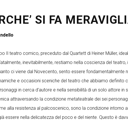
RCHE’ SI FA MERAVIGLI
andello
l teatro comico, preceduto dal Quartett di Heiner Müller, idealme
almente, inevitabilmente, restiamo nella coscienza del teatro,
nto ci viene dal Novecento, sento essere fondamentalmente nella
dinamiche e occasioni sceniche del teatro che abbiamo definit
sonaggi in cerca d’autore e nella sensibilità di un solo attore i
ica attraversando la condizione metateatrale dei sei personaggi p
ieme alla resistenza al palcoscenico, sono la condizione intorno a
ià essere nella delicatezza del poco e del niente. Questo è davv