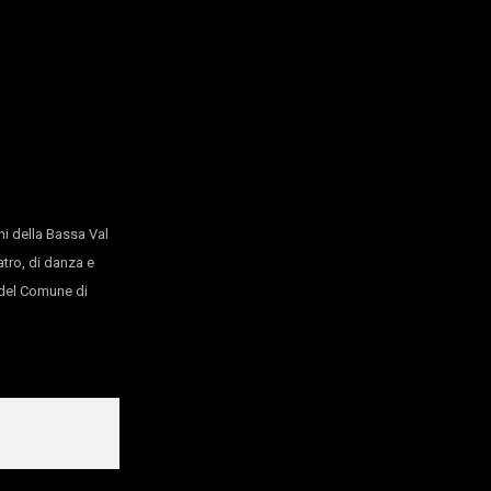
i della Bassa Val
atro, di danza e
o del Comune di