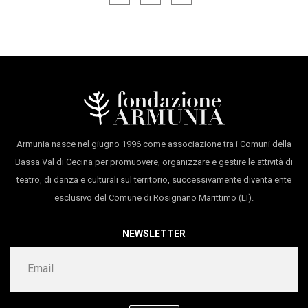
Lagarce, e ottenendo per questo nel 1999 del Premio
Sandra Garuglieri
Ubu. Negli ultimi anni ha collaborato con R. Garcia, B.
primo spettatore
Massimiliano Civica
Brezovec e M.Marmarinos e, tra gli italiani, M. Demuru,
L. Camilletti e M. Civica, con cui, nel 2014 produce
durata 60’
l’evento Alcesti alle Murate di Firenze. AttoDue è
riconosciuta dal MIBACT ed è compagnia residente al
Armunia nasce nel giugno 1996 come associazione tra i Comuni della
Teatro della Limonaia di Sesto Fiorentino
Bassa Val di Cecina per promuovere, organizzare e gestire le attività di
teatro, di danza e culturali sul territorio, successivamente diventa ente
esclusivo del Comune di Rosignano Marittimo (LI).
NEWSLETTER