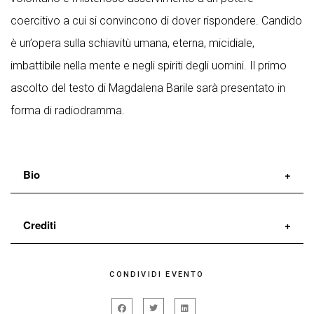
coercitivo a cui si convincono di dover rispondere. Candido
è un’opera sulla schiavitù umana, eterna, micidiale,
imbattibile nella mente e negli spiriti degli uomini. Il primo
ascolto del testo di Magdalena Barile sarà presentato in
forma di radiodramma.
Bio
AttoDue
nasce dalla trasformazione di Laboratorio
Crediti
Nove, operativo dal 1982 come centro di produzione
e formazione teatrale. Guadagna un posto di rilievo
di
Magdalena Barile
CONDIVIDI EVENTO
nel panorama della drammaturgia internazionale
regia
Simona Arrighi
e
Sandra Garuglieri
presentando autori come S. Kane, M. Ravenhill, J-L-
con
Simona Arrighi, Luisa Bosi, Laura Croce,