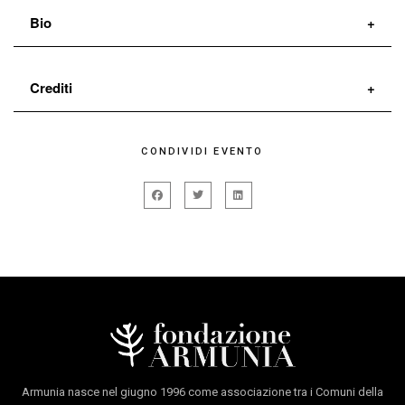
Bio
Danza con l’Ensemble di Micha Van Hoecke. Lavora
Crediti
quindi con Dorky Park/ Constanza Macras, Compagnia
Virgilio Sieni, Aldes/ Roberto Castello, Company Blu/
di e con
Claudia Catarzi
CONDIVIDI EVENTO
Alessandro Certini, En-knap group/ Iztok Kovač
produzione
Company Blu
(Ljubljana), compagnia Ambra Senatore. Nel 2009 è
con il sostegno di
Fondazione Teatro Metastasio
ospite della compagnia Batsheva Dance Company di
Stabile della Toscana,
O. Naharin (Israele). Lavora poi a progetti personali tra
Graner/mercat de Les Flors, CSC/Casa della
cui Qui, ora vincitore di vari premi e presentato tra gli
Danza di Bassano del Grappa, Armunia Festival
altri allo Spring Forward Festival-Aerowaves 2014; Sul
Costa degli Etruschi, Centro coreografico de la
punto, vincitore del premio della giuria e del pubblico
Gomera/Isole Canarie, STUDIO 44/ Constanza
Appunti coreografici/DNA 2013. Attualmente lavora
Macras | Dorkypark
Armunia nasce nel giugno 1996 come associazione tra i Comuni della
con la compagnia Sasha Waltz&guests