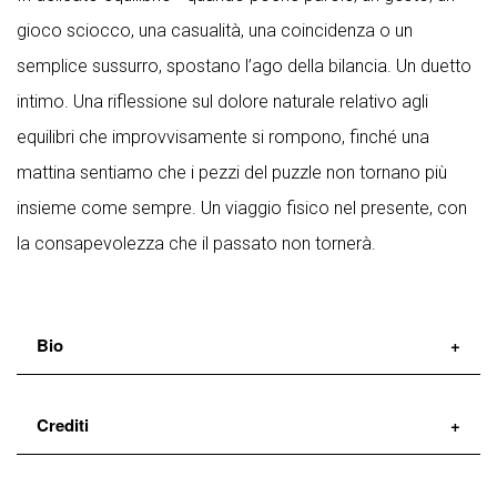
gioco sciocco, una casualità, una coincidenza o un
semplice sussurro, spostano l’ago della bilancia. Un duetto
intimo. Una riflessione sul dolore naturale relativo agli
equilibri che improvvisamente si rompono, finché una
mattina sentiamo che i pezzi del puzzle non tornano più
insieme come sempre. Un viaggio fisico nel presente, con
la consapevolezza che il passato non tornerà.
Bio
Álvaro Esteban
Si diploma in scienze motorie per
Crediti
proseguire gli studi e laurearsi al Conservatorio di
Danca di Mariemma(ES). Dopo aver lavorato con
di e con
Laura Aris/Álvaro Esteban