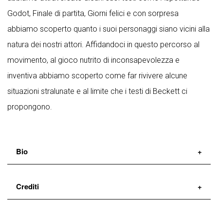
Godot, Finale di partita, Giorni felici e con sorpresa
abbiamo scoperto quanto i suoi personaggi siano vicini alla
natura dei nostri attori. Affidandoci in questo percorso al
movimento, al gioco nutrito di inconsapevolezza e
inventiva abbiamo scoperto come far rivivere alcune
situazioni stralunate e al limite che i testi di Beckett ci
propongono.
Bio
Nerval Teatro fondato nel 2007 da Maurizio Lupinelli e
Crediti
da Elisa Pol, intreccia l’attenzione alla drammaturgia
contemporanea a un percorso dedicato ai diversi
di
Maurizio Lupinelli