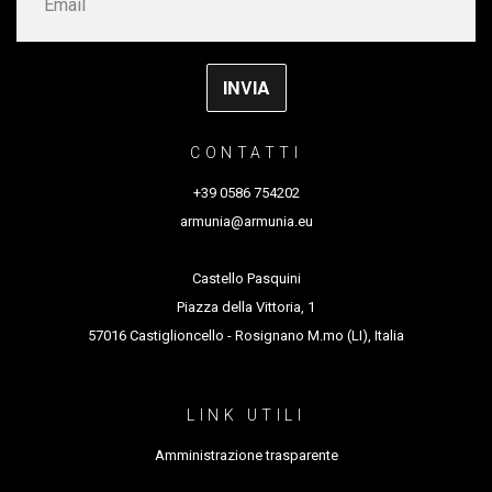
austriaco
Inequilibrio
con il sostegno di
Regione Toscana-Settore
Spettacolo
in collaborazione con
Cooperativa Sociale Nuovo
CONTATTI
Futuro
+39 0586 754202
armunia@armunia.eu
Castello Pasquini
Piazza della Vittoria, 1
57016 Castiglioncello - Rosignano M.mo (LI), Italia
LINK UTILI
Amministrazione trasparente