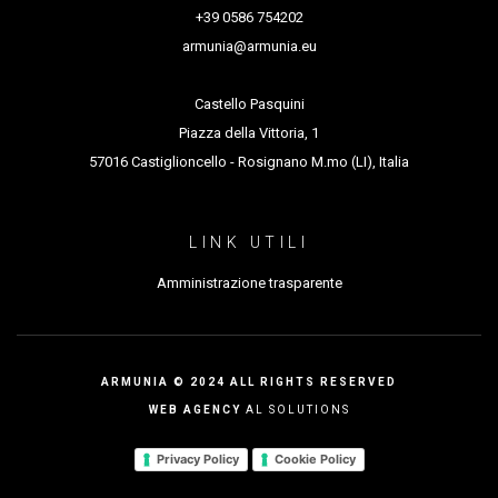
+39 0586 754202
Ha inoltre avviato una
collaborazione triennale
armunia@armunia.eu
come coreografo e artista associato con
Hangartfest
di Pesaro.
Castello Pasquini
Piazza della Vittoria, 1
57016 Castiglioncello - Rosignano M.mo (LI), Italia
LINK UTILI
Amministrazione trasparente
ARMUNIA © 2024 ALL RIGHTS RESERVED
WEB AGENCY
AL SOLUTIONS
Privacy Policy
Cookie Policy