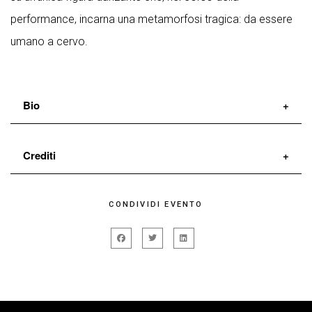
performance, incarna una metamorfosi tragica: da essere
umano a cervo.
Bio
Michele Ifigenia Colturi
collabora con l’Associazione
Crediti
Kerkis Teatro Antico, dedicandosi allo studio delle
possibili messe in scena dei testi classici.
ideazione e coreografia
Michele Ifigenia Colturi
CONDIVIDI EVENTO
Si forma parallelamente presso realtà teatrali di rilievo
interpretazione
Enzina Cappelli
come Teatro Valdoca e Societas Raffaello Sanzio.
musica
Tarek Bouguerra
dramaturg
Riccardo Vanetta
Nel 2020 si diploma come danzatore-coreografo
scenografia
Alice Vanini
presso la Civica Scuola di Teatro Paolo Grassi, con il
2D/3D Artist
Andrea Rebecca Marchini
lavoro
Fisica dell’aspra comunione
di Claudia