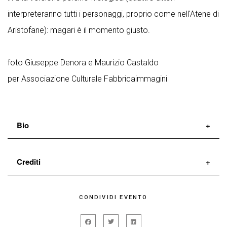
interpreteranno tutti i personaggi, proprio come nell'Atene di
Aristofane): magari è il momento giusto.
foto Giuseppe Denora e Maurizio Castaldo
per Associazione Culturale Fabbricaimmagini
Bio
I Sacchi di Sabbia nascono a Pisa nel 1995 e nel
Crediti
panorama della scena italiana si distinguono per la
capacità di far incontrare tradizione popolare e
adattamento e regia
I Sacchi di Sabbia
CONDIVIDI EVENTO
ricerca culturale. La Compagnia ha ricevuto un
con la collaborazione e la consulenza di
Francesco
Premio UBU Speciale
nel 2008, il
Premio Nazionale
Morosi