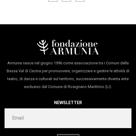
della Critica
nel 2011, il
Premio Lo Straniero
nel
con
Gabriele Carli, Giulia Gallo, Giovanni Guerrieri,
2016 e nel 2017 l’
Eolo Award
per la loro ricerca nel
Enzo Illiano
teatro di figura. Dal 2016, con Massimiliano Civica,
produzione
I Sacchi di Sabbia/Compagnia
hanno preso a frequentare i classici, riscrivendo
I
Lombardi-Tiezzi
Dialoghi degli Dei
di Luciano,
Andromaca
di Euripide e
in collaborazione con
Kilowatt, Armunia
i
7 Contro Tebe
di Eschilo. Il loro ultimo approdo è il
e con il sostegno di
Mic
e
Regione Toscana
Armunia nasce nel giugno 1996 come associazione tra i Comuni della
teatro di Aristofane, di cui hanno riscritto
Acarnesi
e
Bassa Val di Cecina per promuovere, organizzare e gestire le attività di
Pluto
.
teatro, di danza e culturali sul territorio, successivamente diventa ente
esclusivo del Comune di Rosignano Marittimo (LI).
NEWSLETTER