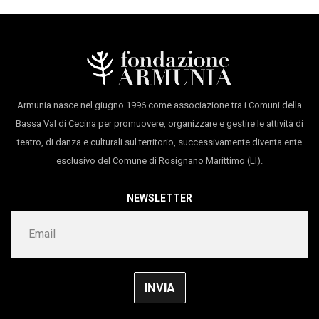
Torresani, ha ricevuto il Premio Sipario nell'edizione
2011 promossa dall'Associazione Nazionali dei Critici
di Teatro, il Premio Ubu 2014 e 2017 come Miglior
Attore e il Premio della Critica dall'Associazione
Nazionale dei Critici di Teatro nel 2015.
Armunia nasce nel giugno 1996 come associazione tra i Comuni della
Bassa Val di Cecina per promuovere, organizzare e gestire le attività di
Ha diretto il Teatro San Martino di Bologna dal 2007 al
teatro, di danza e culturali sul territorio, successivamente diventa ente
2012.
esclusivo del Comune di Rosignano Marittimo (LI).
Tra i suoi titoli più recenti:
In exitu
di Giovanni Testori
NEWSLETTER
(2019, diretto e interpretato),
ll teatro comico
di Carlo
Goldoni (2018, diretto e interpretato)
Quartett
di Heiner
Müller (diretto),
Cantico dei cantici
(adattato, diretto e
interpretato), entrambi del 2017. Del 2021
L’armata
Brancaleone
(adattamento e regia),
Pagliacci all’