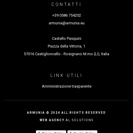
uscita
da Leoncavallo a Pirandello (2023, diretto e
CONTATTI
interpretato),
Antigone
di Jean Anouilh (2025, diretto e
+39 0586 754202
interpretato)…
armunia@armunia.eu
Castello Pasquini
Piazza della Vittoria, 1
57016 Castiglioncello - Rosignano M.mo (LI), Italia
LINK UTILI
Amministrazione trasparente
ARMUNIA © 2024 ALL RIGHTS RESERVED
WEB AGENCY
AL SOLUTIONS