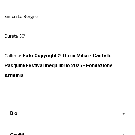
Simon Le Borgne
Durata 50’
Foto Copyright © Dorin Mihai - Castello
Galleria:
Pasquini/Festival Inequilibrio 2026 - Fondazione
Armunia
Bio
Simon Le Borgne
è un ballerino e coreografo. Ha
Crediti