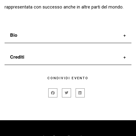
rappresentata con successo anche in altre parti del mondo.
Bio
Fondata nel 2014, la Compagnia di Operette Elena
Crediti
D'Angelo ha già ottenuto larghi consensi in importanti
teatri italiani quali:
Cin Ci La
Elena D’Angelo
CONDIVIDI EVENTO
Petit-Gris
Matteo Mazzoli
TEATRO SAN BABILA DI MILANO (protagonista del 1°
Cyclamino
Alessandro Fantoni
festival dell'operetta 2015/2016, 2°festival 2016/17,
Principessa Myosotis
Merita Dileo
3° festival 2017/18, 4° festival 2018/2019, 5° festival
Principe Fon-Ki
Gianni Versino
2019/20), TEATRO COMUNALE DI VERCELLI, TEATRO
Blum
Stefano Menegale
COMUNALE DI ATRI, TEATRO MAGNANI DI FIDENZA,
Annie
Paola Scapolan
FESTIVAL DELL'OPERETTA DI NERETO, TEATRO