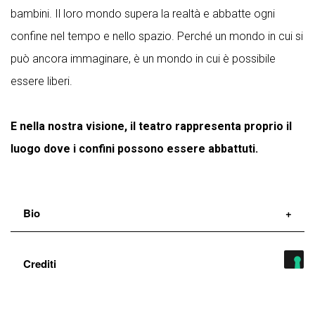
bambini. Il loro mondo supera la realtà e abbatte ogni
confine nel tempo e nello spazio. Perché un mondo in cui si
può ancora immaginare, è un mondo in cui è possibile
essere liberi.
E nella nostra visione, il teatro rappresenta proprio il
luogo dove i confini possono essere abbattuti.
Bio
La Compagnia Dimitri/Canessa nasce a Livorno nel 2013.
Crediti
Tra le principali produzioni ricordiamo: Bruno (2013)
spettacolo tratto dalle opere di Bruno Schultz, vincitore del
Regia:
Elisa Canessa
CONDIVIDI RESIDENZA