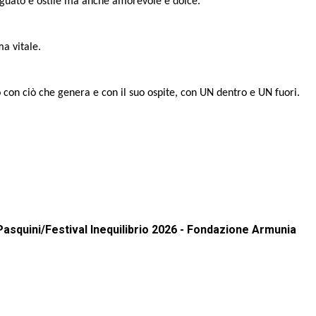
eguato e ostile ma anche amorevole e dolce.
ma vitale.
 con ciò che genera e con il suo ospite, con UN dentro e UN fuori.
Pasquini/Festival Inequilibrio 2026 - Fondazione Armunia