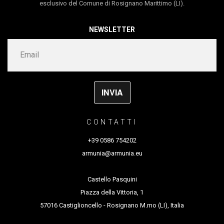
esclusivo del Comune di Rosignano Marittimo (LI).
NEWSLETTER
il cartellone della storica manifestazione dedicata a
teatro, danza e performance a cura di Fondazione
quest’anno propone, oltre agli spettacoli, due workshop
pensati sia per adulti che per le nuove generazioni
CONTATTI
Rosignano Marittimo (Livorno), 14 maggio 2026
-
+39 0586 754202
Inequilibrio Festival
, la storica manifestazione dedicata
armunia@armunia.eu
Fondazione
a teatro, danza e performance a cura di
Castello Pasquini
Armunia
dal 25 giugno al 4 luglio tra il
, in programma
Piazza della Vittoria, 1
Castello Pasquini di Castiglioncello e il borgo
57016 Castiglioncello - Rosignano M.mo (LI), Italia
medievale di Rosignano Marittimo, sulla Costa