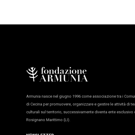
24
Mercoledì
1
23:30:00
Mercoledì
19:15:00
24
Mercoledì
1
Armunia nasce nel giugno 1996 come associazione tra i Comun
21:00:00
Mercoledì
di Cecina per promuovere, organizzare e gestire le attività di te
culturali sul territorio, successivamente diventa ente esclusiv
Rosignano Marittimo (LI).
21:30:00