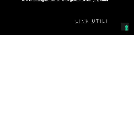
LINK UTILI
Amministrazione trasparente
orenskij