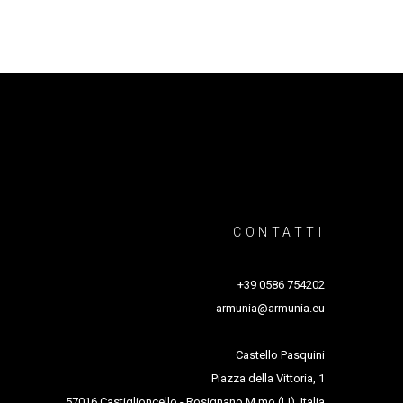
CONTATTI
+39 0586 754202
armunia@armunia.eu
Castello Pasquini
Piazza della Vittoria, 1
57016 Castiglioncello - Rosignano M.mo (LI), Italia