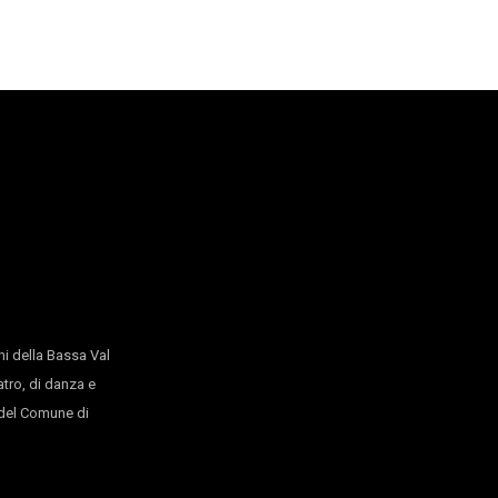
I CANTI
Claudio Morganti
Inequilibrio - Danza
Sala del Ricamo Castello Pasquini
diffraction#1
Gabriele Marangoni
Tenso Sotto Castello Pasquini
Inequilibrio - Teatro
FAME
Roberto Abbiati e Leonardo Capuano
Inequilibrio - Danza
Tenso Sopra Castello Pasquini
IPERREALISMI
i della Bassa Val
atro, di danza e
Helen Cerina
Tenso Sopra Castello Pasquini
o del Comune di
Inequilibrio - Teatro